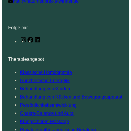
mail@naturheilpraxis-winner.de
Folge mir
I
F
L
n
a
i
s
c
n
Therapieangebot
t
e
k
Klassische Homöopathie
a
b
e
Ganzheitliche Energetik
g
o
d
Behandlung von Kindern
r
o
I
Behandlung von Rücken und Bewegungsapparat
a
k
n
Persönlichkeitsentwicklung
m
Chakra-Balance und Aura
Klangschalen-Massage
Private ergotherapeutische Beratung